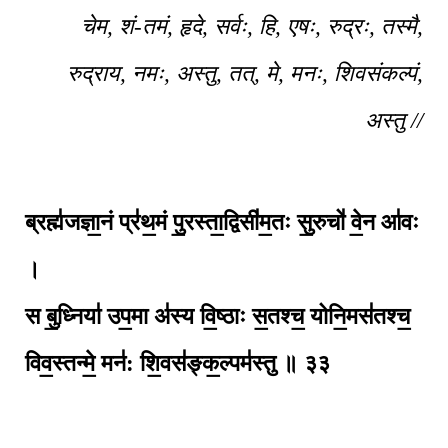
चेम, शं-तमं, हृदे, सर्वः, हि, एषः, रुद्रः, तस्मै,
रुद्राय, नमः, अस्तु, तत्, मे, मनः, शिवसंकल्पं,
अस्तु //
ब्रह्म॑जज्ञा॒नं प्र॑थ॒मं पु॒रस्ता॒द्विसी॑म॒तः सु॒रुचो॑ वे॒न आ॑वः
।
स बु॒ध्निया॑ उप॒मा अ॑स्य वि॒ष्ठाः स॒तश्च॒ योनि॒मस॑तश्च॒
विव॒स्तन्मे॒ मन॑: शि॒वस॑ङ्क॒ल्पम॑स्तु ॥
३३