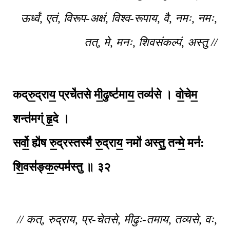
ऊर्ध्वं, एतं, विरूप-अक्षं, विश्व-रूपाय, वै, नमः, नमः,
तत्, मे, मनः, शिवसंकल्पं, अस्तु //
कद्रु॒द्राय॒ प्रचे॑तसे मी॒ढुष्ट॑माय॒ तव्य॑से । वो॒चेम॒
शन्त॑मग्ं हृ॒दे ।
सर्वो॒ ह्ये॑ष रु॒द्रस्तस्मै॑ रु॒द्राय॒ नमो॑ अस्तु॒ तन्मे॒ मन॑:
शि॒वस॑ङ्क॒ल्पम॑स्तु ॥
३२
// कत्, रुद्राय, प्र-चेतसे, मीढुः-तमाय, तव्यसे, वः,