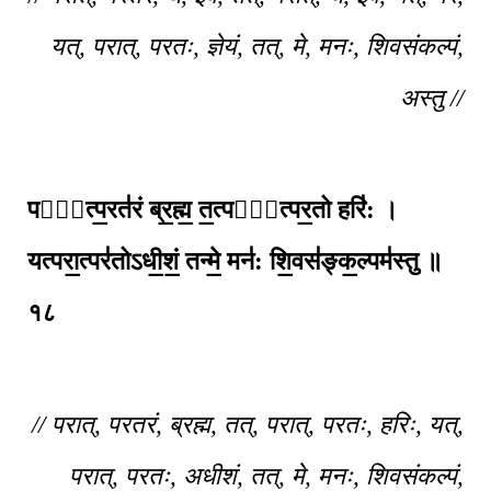
यत्, परात्, परतः, ज्ञेयं, तत्, मे, मनः, शिवसंकल्पं,
अस्तु //
परा᳚त्प॒रत॑रं ब्र॒ह्म॒ त॒त्परा᳚त्पर॒तो हरि॑: ।
यत्परा॒त्पर॑तोऽधी॒शं॒ तन्मे॒ मन॑: शि॒वस॑ङ्क॒ल्पम॑स्तु ॥
१८
// परात्, परतरं, ब्रह्म, तत्, परात्, परतः, हरिः, यत्,
परात्, परतः, अधीशं, तत्, मे, मनः, शिवसंकल्पं,