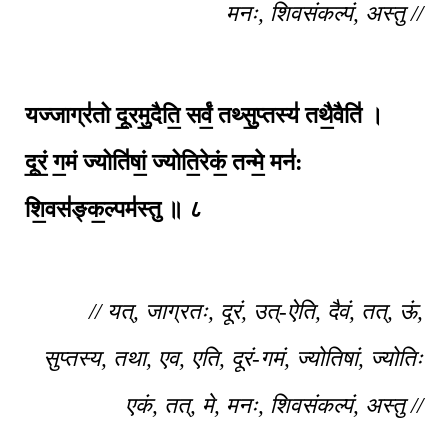
मनः, शिवसंकल्पं, अस्तु //
यज्जाग्र॑तो दू॒रमु॒दैति॒ सर्वं॒ तथ्सु॒प्तस्य॑ तथै॒वैति॑ ।
दू॒रं॒ ग॒मं ज्योति॑षां॒ ज्योति॒रेकं॒ तन्मे॒ मन॑:
शि॒वस॑ङ्क॒ल्पम॑स्तु ॥ ८
// यत्, जाग्रतः, दूरं, उत्-ऐति, दैवं, तत्, ऊं,
सुप्तस्य, तथा, एव, एति, दूरं-गमं, ज्योतिषां, ज्योतिः
एकं, तत्, मे, मनः, शिवसंकल्पं, अस्तु //