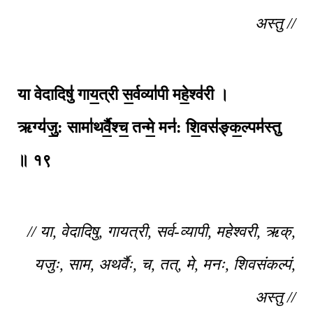
अस्तु //
या वेदादिषु॑ गाय॒त्री स॒र्वव्या॑पी महे॒श्व॑री ।
ऋग्य॑जु॒: सामा॑थर्वै॒श्च॒ तन्मे॒ मन॑: शि॒वस॑ङ्क॒ल्पम॑स्तु
॥ १९
// या, वेदादिषु, गायत्री, सर्व-व्यापी, महेश्वरी, ऋक्,
यजुः, साम, अथर्वैः, च, तत्, मे, मनः, शिवसंकल्पं,
अस्तु //