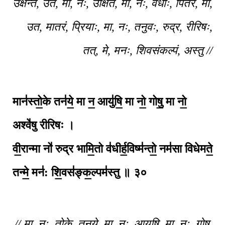
उक्षन्तं, उत, मा, नः, उक्षितं, मा, नः, वधीः, पितरं, मा,
उत, मातरं, प्रियाः, मा, नः, तनुवः, रुद्र, रीरिषः,
तत्, मे, मनः, शिवसंकल्पं, अस्तु //
मान॑स्तो॒के तन॑ये॒ मा न॒ आयु॑षि॒ मा नो॒ गोषु॒ मा नो॒
अश्वे॑षु रीरिषः ।
वी॒रान्मा नो॑ रुद्र भामि॒तो व॑धीर्ह॒विष्म॑न्तो॒ नम॑सा विधेमते॒
तन्मे॒ मन॑: शि॒वस॑ङ्क॒ल्पम॑स्तु ॥
३०
// मा, नः, तोके, तनये, मा, नः, आयुषि, मा, नः, गोषु,