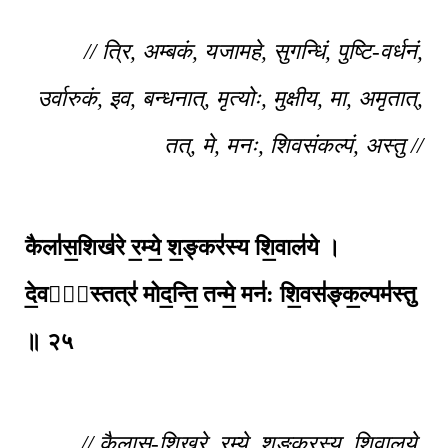
// त्रि, अम्बकं, यजामहे, सुगन्धिं, पुष्टि-वर्धनं,
उर्वारुकं, इव, बन्धनात्, मृत्योः, मुक्षीय, मा, अमृतात्,
तत्, मे, मनः, शिवसंकल्पं, अस्तु //
कैला॑स॒शिख॑रे र॒म्ये॒ श॒ङ्कर॑स्य शि॒वाल॑ये ।
दे॒वता᳚स्तत्र॑ मोद॒न्ति॒ तन्मे॒ मन॑: शि॒वस॑ङ्क॒ल्पम॑स्तु
॥ २५
// कैलास-शिखरे, रम्ये, शङ्करस्य, शिवालये,