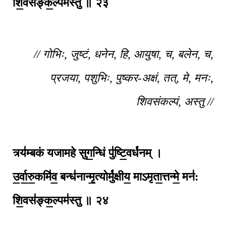
शि॒वस॑ङ्क॒ल्पम॑स्तु ॥ २३
// गोभिः, जुष्टं, धनेन, हि, आयुषा, च, बलेन, च,
प्रजया, पशुभिः, पुष्कर-अक्षं, तत्, मे, मनः,
शिवसंकल्पं, अस्तु //
त्र्य॑म्बकं यजामहे सुग॒न्धिं पु॑ष्टि॒वर्ध॑नम् ।
उ॒र्वा॒रु॒कमि॑व॒ बन्ध॑नान्मृ॒त्योर्मु॑क्षीय॒
माऽमृता॒त्तन्मे॒ मन॑:
शि॒वस॑ङ्क॒ल्पम॑स्तु ॥ २४