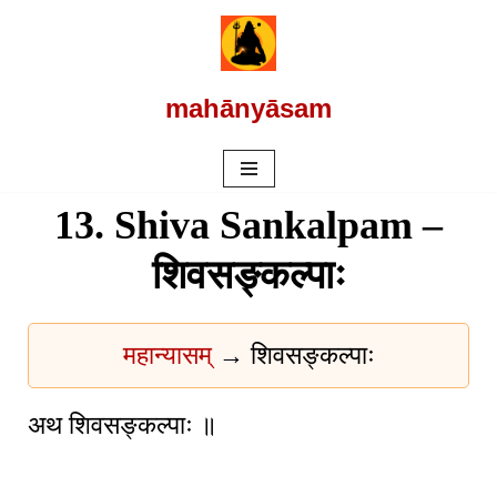
Skip
to
mahānyāsam
content
13. Shiva Sankalpam –
शिवसङ्कल्पाः
महान्यासम्
→ शिवसङ्कल्पाः
अथ शिवसङ्कल्पाः ॥