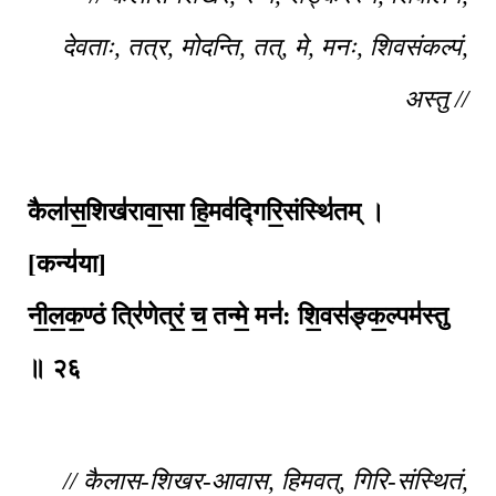
देवताः, तत्र, मोदन्ति, तत्, मे, मनः, शिवसंकल्पं,
अस्तु //
कैला॑स॒शिख॑रावा॒सा हि॒मव॑द्गिरि॒संस्थि॑तम् ।
[कन्य॑या]
नी॒ल॒क॒ण्ठं त्रि॑णेत्रं॒ च॒ तन्मे॒ मन॑: शि॒वस॑ङ्क॒ल्पम॑स्तु
॥
२६
// कैलास-शिखर-आवास, हिमवत्, गिरि-संस्थितं,