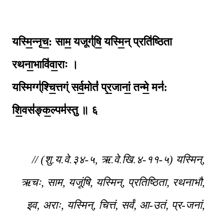
यस्मि॒न्नृच॒: साम॒ यजूग्ं॑‍षि॒ यस्मि॒न् प्रति॑ष्ठिता
रथना॒भावि॑वा॒राः ।
यस्मिग्ग्॑श्चि॒त्तग्ं सर्व॒मोतं॑ प्र॒जानां॒ तन्मे॒ मन॑:
शि॒वस॑ङ्क॒ल्पम॑स्तु ॥ ६
// (शु.य.वे.३४-५, ऋ.वे.खि.४-११-५) यस्मिन्,
ऋचः, साम, यजूंषि, यस्मिन्, प्रतिष्ठिता, रथनाभौ,
इव, अराः, यस्मिन्, चित्तं, सर्वं, आ-उतं, प्र-जनां,