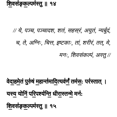
शि॒वस॑ङ्क॒ल्पम॑स्तु ॥ १४
// ये, पञ्च, पञ्चादश, शतं, सहस्रं, अयुतं, न्यर्बुदं,
च, ते, अग्निः, चित्त, इष्टकाः, तां, शरीरं, तत्, मे,
मनः, शिवसंकल्पं, अस्तु //
वेदा॒हमे॒तं पुरु॑षं म॒हान्त॑मादि॒त्यव॑र्णं॒ तम॑स॒: पर॑स्तात् ।
यस्य॒ योनिं॒ परि॒पश्य॑न्ति॒ धीरा॒स्तन्मे॒ मन॑:
शि॒वस॑ङ्क॒ल्पम॑स्तु ॥ १५