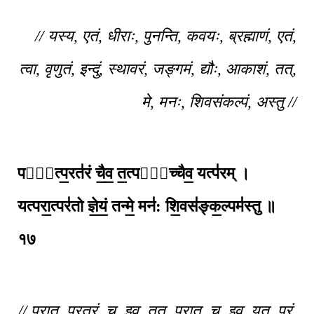
// यस्य, एतं, धीराः, पुनन्ति, कवयः, ब्रह्माणं, एतं,
त्वा, वृणुतं, इन्दुं, स्थावरं, जङ्गमं, द्यौः, आकाशं, तत्,
मे, मनः, शिवसंकल्पं, अस्तु //
परा᳚त्प॒रत॑रं चै॒व॒ त॒त्परा᳚च्चैव॒ यत्प॑रम् ।
यत्परा॒त्पर॑तो ज्ञे॒यं॒ तन्मे॒ मन॑: शि॒वस॑ङ्क॒ल्पम॑स्तु ॥
१७
// परात्, परतरं, च, इव, तत्, परात्, च, इव, यत्, परं,