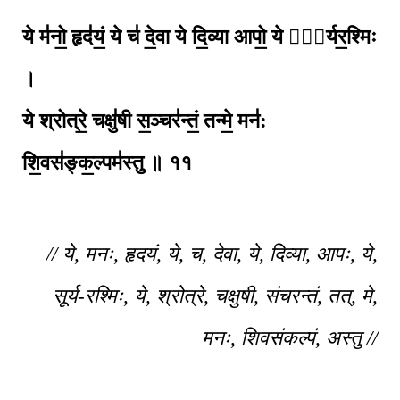
ये म॑नो॒ हृद॑यं॒ ये च॑ दे॒वा ये दि॒व्या आपो॒ ये सू᳚र्यर॒श्मिः
।
ये श्रोत्रे॒ चक्षु॑षी स॒ञ्चर॑न्तं॒ तन्मे॒ मन॑:
शि॒वस॑ङ्क॒ल्पम॑स्तु ॥ ११
// ये, मनः, हृदयं, ये, च, देवा, ये, दिव्या, आपः, ये,
सूर्य-रश्मिः, ये, श्रोत्रे, चक्षुषी, संचरन्तं, तत्, मे,
मनः, शिवसंकल्पं, अस्तु //