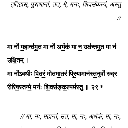
इतिहास, पुराणानां, तत्, मे, मनः, शिवसंकल्पं, अस्तु
//
मा नो॑ म॒हान्त॑मु॒त मा नो॑ अर्भ॒कं मा न॒ उक्ष॑न्तमु॒त मा न॑
उक्षि॒तम् ।
मा नो॑ऽवधीः पि॒तरं॒ मोतमा॒तरं॑ प्रि॒यामान॑स्त॒नुवो॑ रुद्र
रीरिष॒स्तन्मे॒ मन॑: शि॒वस॑ङ्क॒ल्पम॑स्तु ॥
२९ *
// मा, नः, महान्तं, उत, मा, नः, अर्भकं, मा, नः,