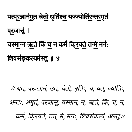
यत्प्र॒ज्ञान॑मु॒त चेतो॒ धृति॑श्च॒ यज्ज्योति॑र॒न्तर॒मृतं॑
प्र॒जासु॑ ।
यस्मा॒न्न ऋ॒ते किं च॒ न कर्म॑ क्रि॒यते॒ तन्मे॒ मन॑:
शि॒वस॑ङ्क॒ल्पम॑स्तु ॥ ४
// यत्, प्र-ज्ञानं, उत, चेतो, धृतिः, च, यत्, ज्योतिः,
अन्तः, अमृतं, प्रजासु, यस्मान्, न, ऋते, किं, च, न,
कर्म, क्रियते, तत्, मे, मनः, शिवसंकल्पं, अस्तु //