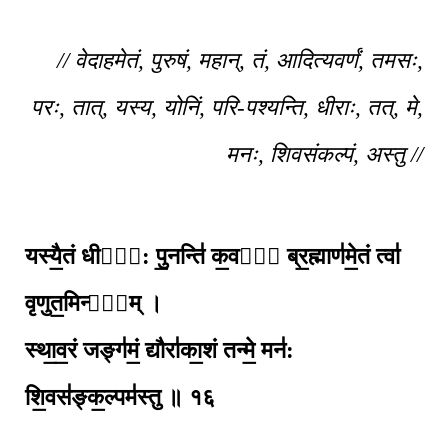
// वेदाहमेतं, पुरुषं, महान्, तं, आदित्यवर्णं, तमसः,
परः, तात्, यस्य, योनिं, परि-पश्यन्ति, धीराः, तत्, मे,
मनः, शिवसंकल्पं, अस्तु //
यस्यै॒तं धीरा᳚: पु॒नन्ति॑ क॒वयो᳚ ब्र॒ह्माण॑मे॒तं त्वा॑
वृणुत॒मिन्दु᳚म् ।
स्था॒व॒रं जङ्ग॑मं॒ द्यौरा॑का॒शं तन्मे॒ मन॑:
शि॒वस॑ङ्क॒ल्पम॑स्तु ॥ १६