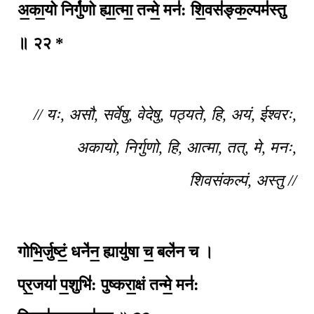
अ॒का॒यो निर्गु॑णो ह्या॒त्मा॒ तन्मे॒ मन॑: शि॒वस॑ङ्क॒ल्पम॑स्तु
॥ २२ *
// यः, असौ, सर्वेषु, वेदेषु, पठ्यते, हि, अयं, ईश्वरः,
अकायो, निर्गुणो, हि, आत्मा, तत्, मे, मनः,
शिवसंकल्पं, अस्तु //
गोभि॒र्जुष्टं॒ धने॑न॒ ह्यायु॑षा च॒ बले॑न च ।
प्र॒जया॑ प॒शुभि॑: पुष्करा॒क्षं तन्मे॒ मन॑: