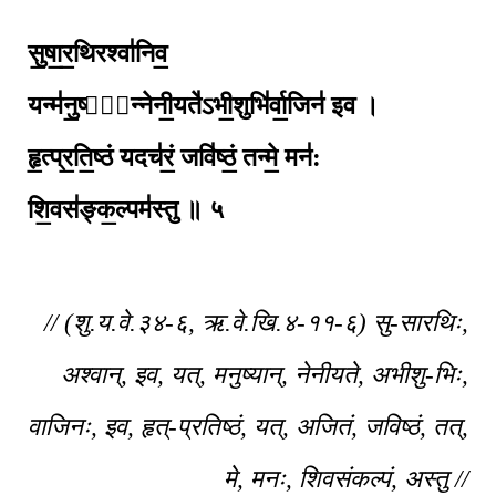
सु॒षा॒र॒थिरश्वा॑निव॒
यन्म॑नु॒ष्या᳚न्नेनी॒यते॑ऽभी॒शुभि॑र्वा॒जिन॑ इव ।
हृ॒त्प्र॒ति॒ष्ठं यदच॑रं॒ जवि॑ष्ठं॒ तन्मे॒ मन॑:
शि॒वस॑ङ्क॒ल्पम॑स्तु ॥ ५
// (शु.य.वे.३४-६, ऋ.वे.खि.४-११-६) सु-सारथिः,
अश्वान्, इव, यत्, मनुष्यान्, नेनीयते, अभीशु-भिः,
वाजिनः, इव, हृत्-प्रतिष्ठं, यत्, अजितं, जविष्ठं, तत्,
मे, मनः, शिवसंकल्पं, अस्तु //