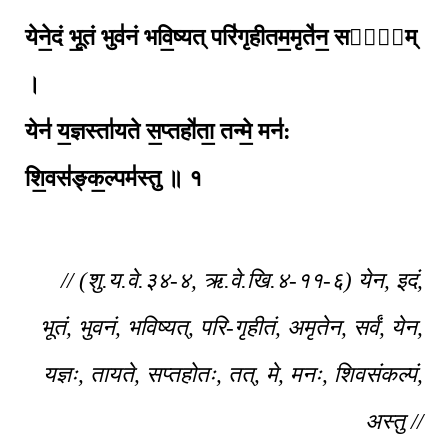
येने॒दं भू॒तं भुव॑नं भवि॒ष्यत् परि॑गृहीतम॒मृते॑न॒ सर्व᳚म्
।
येन॑ य॒ज्ञस्ता॑यते स॒प्तहो॑ता॒ तन्मे॒ मन॑:
शि॒वस॑ङ्क॒ल्पम॑स्तु ॥ १
// (शु.य.वे.३४-४, ऋ.वे.खि.४-११-६) येन, इदं,
भूतं, भुवनं, भविष्यत्, परि-गृहीतं, अमृतेन, सर्वं, येन,
यज्ञः, तायते, सप्तहोतः, तत्, मे, मनः, शिवसंकल्पं,
अस्तु //