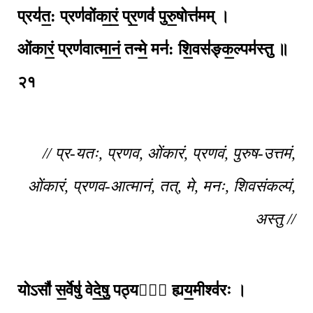
प्रय॑त॒: प्रण॑वोंका॒रं॒ प्र॒णवं॑ पुरु॒षोत्त॑मम् ।
ओंकारं॒ प्रण॑वात्मा॒नं॒ तन्मे॒ मन॑: शि॒वस॑ङ्क॒ल्पम॑स्तु ॥
२१
// प्र-यतः, प्रणव, ओंकारं, प्रणवं, पुरुष-उत्तमं,
ओंकारं, प्रणव-आत्मानं, तत्, मे, मनः, शिवसंकल्पं,
अस्तु //
योऽसौ॑ स॒र्वेषु॑ वेदे॒षु॒ पठ्यते᳚ ह्यय॒मीश्व॑रः ।