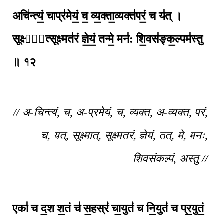
अचि॑न्त्यं॒ चाप्र॑मेयं॒ च॒ व्य॒क्ता॒व्यक्त॑परं॒ च य॑त् ।
सूक्ष्मा᳚त्सूक्ष्मत॑रं ज्ञे॒यं॒ तन्मे॒ मन॑: शि॒वस॑ङ्क॒ल्पम॑स्तु
॥ १२
// अ-चिन्त्यं, च, अ-प्रमेयं, च, व्यक्त, अ-व्यक्त, परं,
च, यत्, सूक्ष्मात्, सूक्ष्मतरं, ज्ञेयं, तत्, मे, मनः,
शिवसंकल्पं, अस्तु //
एका॑ च द॒श श॒तं च॑ स॒हस्रं॑ चा॒युतं॑ च
नि॒युतं॑ च प्र॒युतं॒