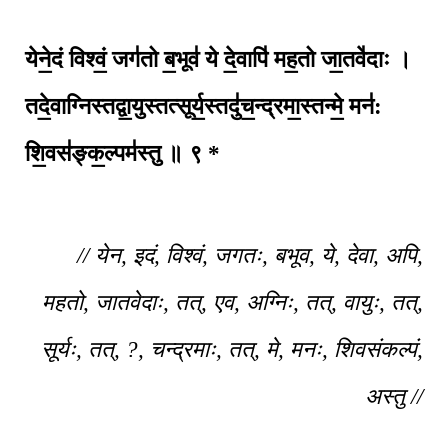
येने॒दं विश्वं॒ जग॑तो ब॒भूव॑ ये दे॒वापि॑ मह॒तो जा॒तवे॑दाः ।
तदे॒वाग्निस्तद्वा॒युस्तत्सूर्य॒स्तदु॑च॒न्द्रमा॒स्तन्मे॒ मन॑:
शि॒वस॑ङ्क॒ल्पम॑स्तु ॥ ९ *
// येन, इदं, विश्वं, जगतः, बभूव, ये, देवा, अपि,
महतो, जातवेदाः, तत्, एव, अग्निः, तत्, वायुः, तत्,
सूर्यः, तत्, ?, चन्द्रमाः, तत्, मे, मनः, शिवसंकल्पं,
अस्तु //