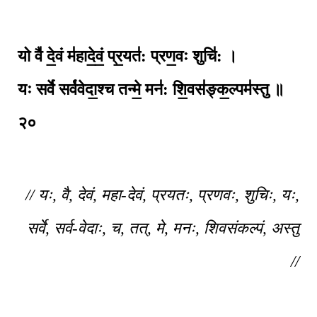
यो वै॑ दे॒वं म॑हादे॒वं॒ प्र॒यत॑: प्रण॒वः शुचि॑: ।
यः सर्वे॑ सर्व॑वेदा॒श्च तन्मे॒ मन॑: शि॒वस॑ङ्क॒ल्पम॑स्तु ॥
२०
// यः, वै, देवं, महा-देवं, प्रयतः, प्रणवः, शुचिः, यः,
सर्वे, सर्व-वेदाः, च, तत्, मे, मनः, शिवसंकल्पं, अस्तु
//