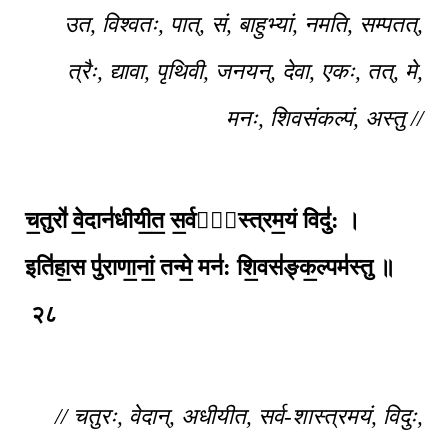
उत, विश्वतः, पात्, सं, बाहुभ्यां, नमति, सम्पतत्,
त्रैः, द्यावा, पृथिवी, जनयन्, देवा, एकः, तत्, मे,
मनः, शिवसंकल्पं, अस्तु //
च॒तुरो॑ वे॒दान॑धीयी॒त॒ स॒र्वशा᳚स्त्रम॒यं विदु॑: ।
इति॑हा॒स पु॑राणा॒नां॒ तन्मे॒ मन॑: शि॒वस॑ङ्क॒ल्पम॑स्तु ॥
२८
// चतुरः, वेदान्, अधीयीत, सर्व-शास्त्रमयं, विदुः,