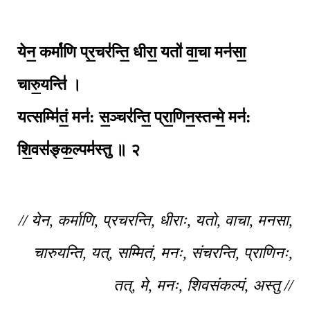
येन॒ कर्मा॑णि प्र॒चर॑न्ति॒ धीरा॒ यतो॑ वा॒चा मन॑सा॒
चारु॒यन्ति॑ ।
यत्सम्मि॑तं॒ मन॑: स॒ञ्चर॑न्ति॒ प्रा॒णिन॒स्तन्मे॒ मन॑:
शि॒वस॑ङ्क॒ल्पम॑स्तु ॥ २
// येन, कर्माणि, प्रचरन्ति, धीराः, यतो, वाचा, मनसा,
चारुयन्ति, यत्, सम्मितं, मनः, संचरन्ति, प्राणिनः,
तत्, मे, मनः, शिवसंकल्पं, अस्तु //