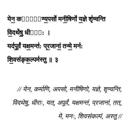
येन॒ कर्मा᳚ण्य॒पसो॑ मनी॒षिणो॑ य॒ज्ञे शृ॑ण्वन्ति
वि॒दथे॑षु॒ धीरा᳚: ।
यद॑पू॒र्वं यक्ष॒मन्त॑: प्र॒जानां॒ तन्मे॒ मन॑:
शि॒वस॑ङ्क॒ल्पम॑स्तु ॥ ३
// येन, कर्माणि, अपसो, मनीषिणो, यज्ञे, शृण्वन्ति,
विदथेषु, धीराः, यत्, अपूर्वं, यक्षमन्तं, प्रजानां, तत्,
मे, मनः, शिवसंकल्पं, अस्तु //