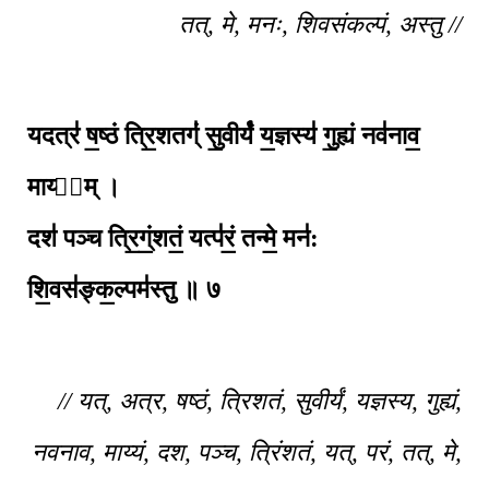
तत्, मे, मनः, शिवसंकल्पं, अस्तु //
यदत्र॑ ष॒ष्ठं त्रि॒शतग्ं॑ सु॒वीर्यं॑ य॒ज्ञस्य॑ गु॒ह्यं नव॑नाव॒
माय्य᳚म् ।
दश॑ पञ्च त्रि॒ग्ं॒शतं॒ यत्प॑रं॒ तन्मे॒ मन॑:
शि॒वस॑ङ्क॒ल्पम॑स्तु ॥ ७
// यत्, अत्र, षष्ठं, त्रिशतं, सुवीर्यं, यज्ञस्य, गुह्यं,
नवनाव, माय्यं, दश, पञ्च, त्रिंशतं, यत्, परं, तत्, मे,