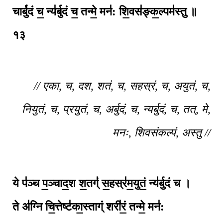
चार्बु॑दं च॒ न्य॑र्बुदं च॒ तन्मे॒ मन॑: शि॒वस॑ङ्क॒ल्पम॑स्तु ॥
१३
// एका, च, दश, शतं, च, सहस्रं, च, अयुतं, च,
नियुतं, च, प्रयुतं, च, अर्बुदं, च, न्यर्बुदं, च, तत्, मे,
मनः, शिवसंकल्पं, अस्तु //
ये प॑ञ्च प॒ञ्चाद॒श श॒तग्ं॑ स॒हस्र॑म॒युतं॒ न्य॑र्बुदं च ।
ते अ॑ग्नि चि॒त्तेष्ट॑का॒स्ताग्ं शरी॑रं॒ तन्मे॒ मन॑: