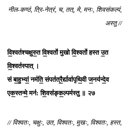
नील-कण्ठं, त्रि-नेत्रं, च, तत्, मे, मनः, शिवसंकल्पं,
अस्तु //
वि॒श्वत॑श्चक्षुरु॒त वि॒श्वतो॑ मुखो वि॒श्वतो॑ हस्त उ॒त
वि॒श्वत॑स्पात् ।
सं बा॒हुभ्यां॒ नम॑ति॒ संपत॑त्रै॒र्द्यावा॑पृथि॒वी ज॒नय॑न्दे॒व
एक॒स्तन्मे॒ मन॑: शि॒वस॑ङ्क॒ल्पम॑स्तु ॥
२७
// विश्वतः, चक्षुः, उत, विश्वतः, मुखः, विश्वतः, हस्त,