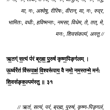
मा, नः, अश्वेषु, रीरिषः, वीरान्, मा, नः, रुद्र,
भामितः, वधीः, हविष्मन्तः, नमसा, विधेम, ते, तत्, मे,
मनः, शिवसंकल्पं, अस्तु //
ऋ॒तग्ं स॒त्यं प॑रं ब्र॒ह्म॒ पु॒रुषं॑ कृष्ण॒पिङ्ग॑लम् ।
ऊ॒र्ध्वरे॑तं वि॑रूपा॒क्षं॒ वि॒श्वरू॑पाय॒ वै नमो॒ नम॒स्तन्मे॒ मन॑:
शि॒वस॑ङ्क॒ल्पम॑स्तु ॥
३१
// ऋतं, सत्यं, परं, ब्रह्म, पुरुषं, कृष्ण-पिङ्गलं,