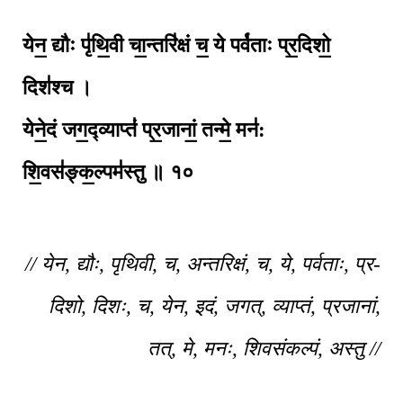
येन॒ द्यौः पृ॑थि॒वी चा॒न्तरि॑क्षं च॒ ये पर्व॑ताः प्र॒दिशो॒
दिश॑श्च ।
येने॒दं जग॒द्व्याप्तं॑ प्र॒जानां॒ तन्मे॒ मन॑:
शि॒वस॑ङ्क॒ल्पम॑स्तु ॥ १०
// येन, द्यौः, पृथिवी, च, अन्तरिक्षं, च, ये, पर्वताः, प्र-
दिशो, दिशः, च, येन, इदं, जगत्, व्याप्तं, प्रजानां,
तत्, मे, मनः, शिवसंकल्पं, अस्तु //