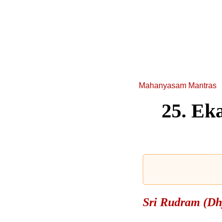
Skip
to
content
Mahanyasam Mantras
25. Ek
Sri Rudram (Dhya