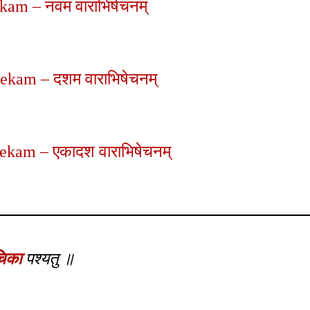
kam – नवम वाराभिषेचनम्
ekam – दशम वाराभिषेचनम्
ekam – एकादश वाराभिषेचनम्
चिका
पश्यतु ॥