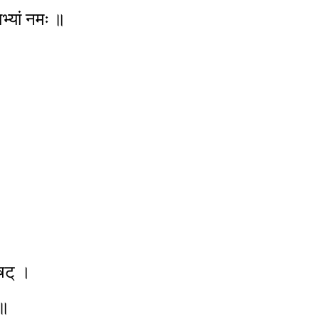
भ्यां नमः ॥
ौषट् ।
 ॥