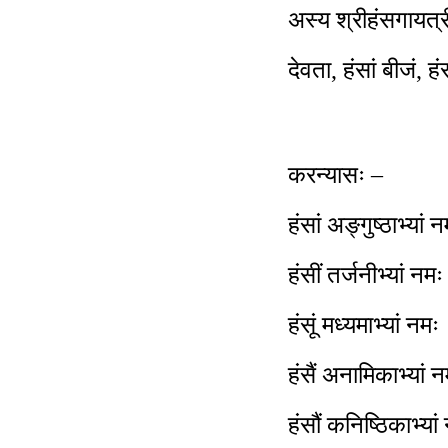
अस्य श्रीहंसगायत्र
देवता, हंसां बीजं, ह
करन्यासः –
हंसां अङ्गुष्ठाभ्यां 
हंसीं तर्जनीभ्यां नम
हंसूं मध्यमाभ्यां नमः
हंसैं अनामिकाभ्यां 
हंसौं कनिष्ठिकाभ्या