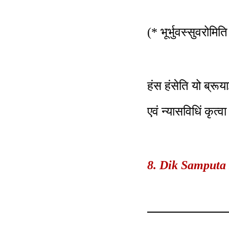
(* भूर्भुवस्सुवरोमित
हंस हंसेति यो ब्रूय
एवं न्यासविधिं कृत्व
8. Dik Samputa N