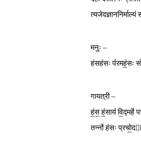
त्यजेदज्ञाननिर्माल्य
मनुः –
हंसहंसः प॑रमहं॒सः सो॑
गायत्री –
हं॒स॒ हं॒साय॑ वि॒द्महे
तन्नो॑ हंसः प्रचो॒