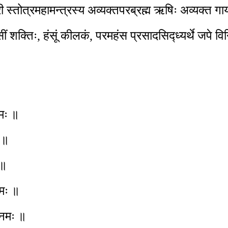
ी स्तोत्रमहामन्त्रस्य अव्यक्तपरब्रह्म ऋषिः अव्यक्त गाय
ंसीं शक्तिः, हंसूं कीलकं, परमहंस प्रसादसिद्ध्यर्थे जपे व
नमः ॥
ः ॥
 ॥
नमः ॥
ं नमः ॥