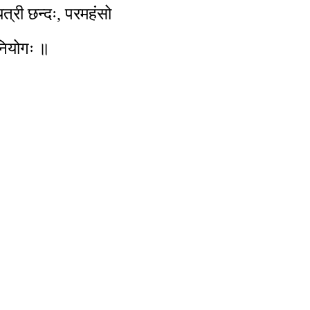
त्री छन्दः, परमहंसो
िनियोगः ॥