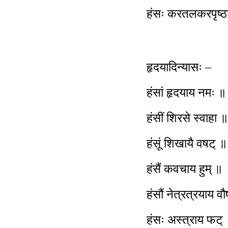
हंसः करतलकरपृष्ठा
हृदयादिन्यासः –
हंसां हृदयाय नमः ॥
हंसीं शिरसे स्वाहा ॥
हंसूं शिखायै वषट् ॥
हंसैं कवचाय हुम् ॥
हंसौं नेत्रत्रयाय व
हंसः अस्त्राय फट्