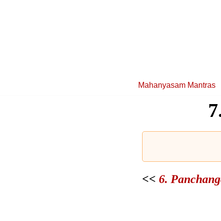
Skip
to
content
Mahanyasam Mantras
7
<<
6. Panchanga