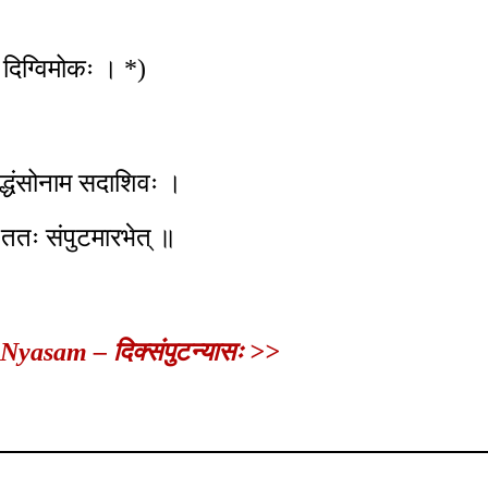
ि दिग्विमोकः । *)
ाद्धंसोनाम सदाशिवः ।
ा ततः संपुटमारभेत् ॥
yasam – दिक्संपुटन्यासः >>