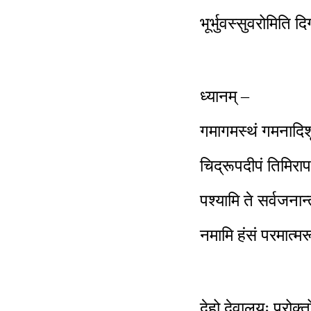
भूर्भुवस्सुवरोमिति दि
ध्यानम् –
गमागमस्थं गमनादिशू
चिद्रूपदीपं तिमिरा
पश्यामि ते सर्वजनान्
नमामि हंसं परमात्मर
देहो देवालयः प्रोक