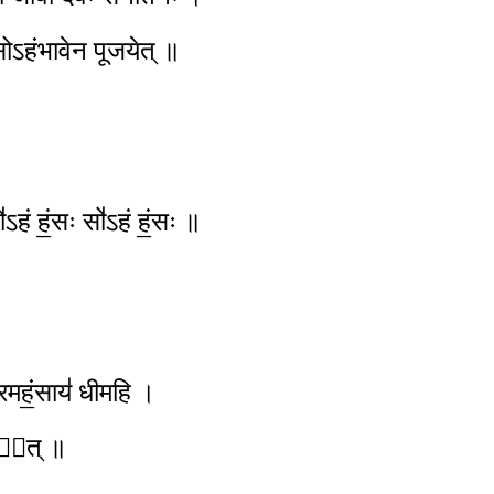
ं सोऽहंभावेन पूजयेत् ॥
ऽहं हं॒सः सो॑ऽहं हं॒सः ॥
॑ परमहं॒साय॑ धीमहि ।
दया᳚त् ॥