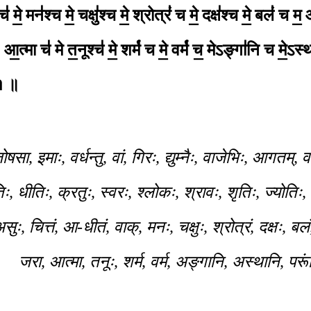
॑ मे॒ मन॑श्च मे॒
चक्षु॑श्च मे॒ श्रोत्रं॑ च मे॒ दक्ष॑श्च मे॒ बलं॑ च म॒
ओ
,
आ॒त्मा च॑ मे त॒नूश्च॑ मे॒ शर्म॑ च मे॒ वर्म॑ च॒
मेऽङ्गा॑नि च मे॒ऽस्थ
१ ॥
ोषसा, इमाः, वर्धन्तु, वां, गिरः, द्युम्नैः, वाजेभिः, आगतम्,
िः, धीतिः, क्रतुः, स्वरः, श्लोकः, श्रावः, शृतिः, ज्योतिः
ः, चित्तं, आ-धीतं, वाक्, मनः, चक्षुः, श्रोत्रं, दक्षः, 
जरा, आत्मा, तनूः, शर्म, वर्म, अङ्गानि, अस्थानि, परूं