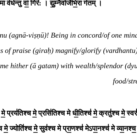
मा व॑र्धन्तु वां॒ गिर॑: ।
द्यु॒म्नैर्वाजे॑भि॒रा ग॑तम् ।
nu (agnā-viṣṇū)! Being in concord/of one mind
s of praise (giraḥ) magnify/glorify (vardhantu
me hither (ā gatam) with wealth/splendor (dy
food/str
मे॒ प्रय॑तिश्च मे॒ प्रसि॑तिश्च मे
धी॒तिश्च॑ मे॒ क्रतु॑श्च मे॒ स्व
च मे॒ ज्योति॑श्च मे॒ सुव॑श्च मे
प्रा॒णश्च॑ मेऽपा॒नश्च॑ मे व्या॒नश्च