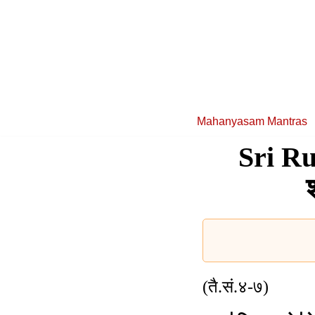
Skip
to
content
Mahanyasam Mantras
Sri R
(तै.सं.४-७)