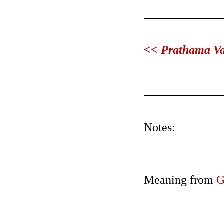
<< Prathama Var
Notes:
Meaning from
G