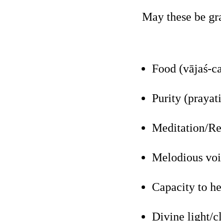
May these be gr
Food (vājaś-ca
Purity (prayati
Meditation/Ref
Melodious voic
Capacity to he
Divine light/c