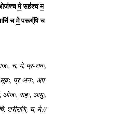
ज॑श्च मे॒ सह॑श्च म॒
ानि॑ च मे॒ परूग्ं॑षि च
 वाजः, च, मे, प्र-सवः,
, सुवः, प्र-अनः, अप-
बलं, ओजः, सहः, आयुः,
षि, शरीराणि, च, मे //