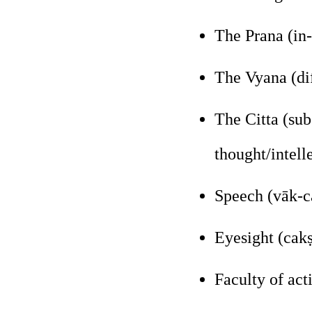
The Prana (in-
The Vyana (dif
The Citta (su
thought/intelle
Speech (vāk-c
Eyesight (cakṣ
Faculty of act