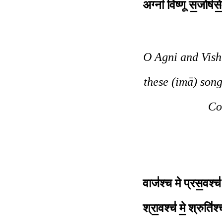
अग्ना॑ विष्णू स॒जोष॑से॒
O Agni and Vish
these (imā) song
Co
वाज॑श्च मे प्रस॒वश्च॑ 
श्रा॒वश्च॑ मे॒ श्रुति॑श्