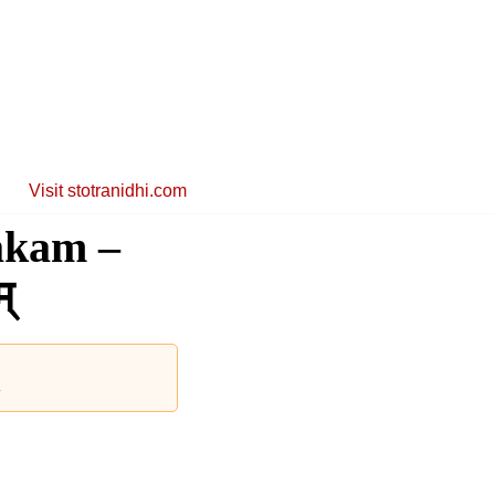
Visit stotranidhi.com
akam –
्