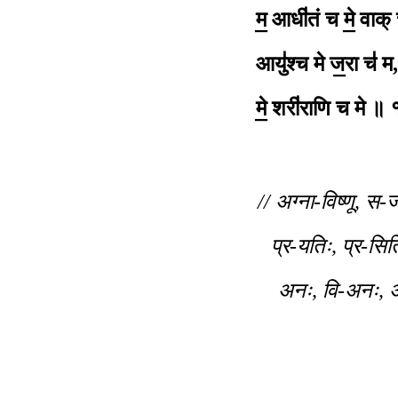
म॒ आधी॑तं च मे॒ वाक् च
आयु॑श्च मे ज॒रा च॑ म
मे॒
शरी॑राणि च मे ॥ 
// अग्ना-विष्णू, स-ज
प्र-यतिः, प्र-सित
अनः, वि-अनः, असु