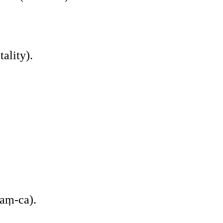
ality).
laṃ-ca).