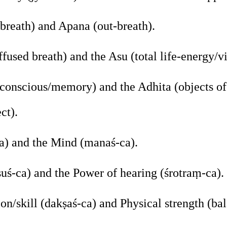
breath) and Apana (out-breath).
fused breath) and the Asu (total life-energy/vit
bconscious/memory) and the Adhita (objects of
ct).
a) and the Mind (manaś-ca).
uś-ca) and the Power of hearing (śrotraṃ-ca).
ion/skill (dakṣaś-ca) and Physical strength (ba