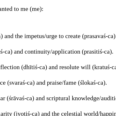
anted to me (me):
) and the impetus/urge to create (prasavaś-ca)
ś-ca) and continuity/application (prasitiś-ca).
lection (dhītiś-ca) and resolute will (kratuś-ca
e (svaraś-ca) and praise/fame (ślokaś-ca).
ar (śrāvaś-ca) and scriptural knowledge/auditio
larity (jyotiś-ca) and the celestial world/happi