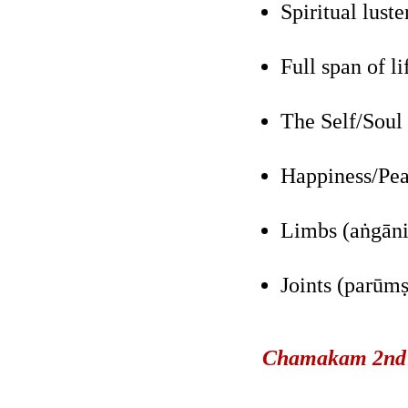
Spiritual lust
Full span of l
The Self/Soul 
Happiness/Pea
Limbs (aṅgāni
Joints (parūmṣ
Chamakam 2nd A