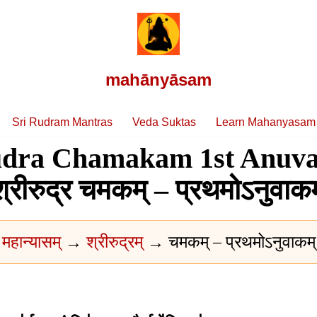
mahānyāsam
Sri Rudram Mantras
Veda Suktas
Learn Mahanyasam
udra Chamakam 1st Anuv
श्रीरुद्र चमकम् – प्रथमोऽनुवाकम
महान्यासम्
→
श्रीरुद्रम्
→ चमकम् – प्रथमोऽनुवाकम्