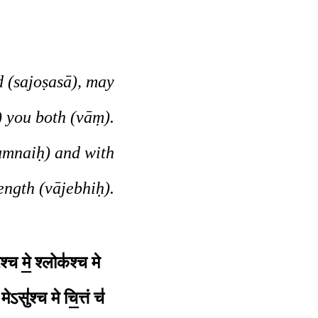
 (sajoṣasā), may
) you both (vāṃ).
umnaiḥ) and with
ength (vājebhiḥ).
र॑श्च मे॒ श्लोक॑श्च मे
॒ मेऽसु॑श्च मे
चि॒त्तं च॑