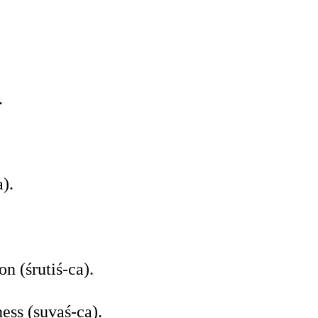
.
).
n (śrutiś-ca).
ness (suvaś-ca).