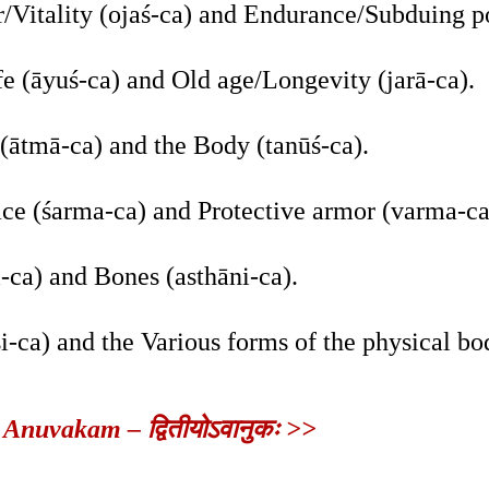
er/Vitality (ojaś-ca) and Endurance/Subduing p
ife (āyuś-ca) and Old age/Longevity (jarā-ca).
(ātmā-ca) and the Body (tanūś-ca).
ce (śarma-ca) and Protective armor (varma-ca
-ca) and Bones (asthāni-ca).
i-ca) and the Various forms of the physical bod
nuvakam – द्वितीयोऽवानुकः >>