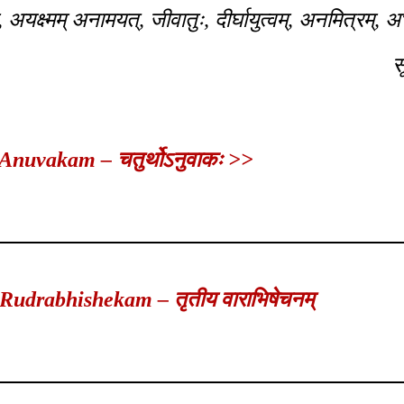
अयक्ष्मम् अनामयत्, जीवातुः, दीर्घायुत्वम्, अनमित्रम्, 
स
nuvakam – चतुर्थोऽनुवाकः >>
 Rudrabhishekam – तृतीय वाराभिषेचनम्