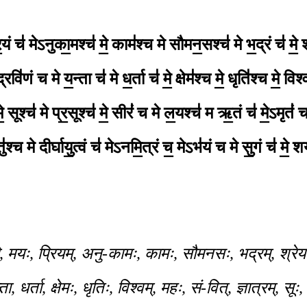
ि॒यं च॑ मेऽनुका॒मश्च॑ मे॒
काम॑श्च मे सौमन॒सश्च॑ मे भ॒द्रं च॑ मे॒ श
द्रवि॑णं च मे
य॒न्ता च॑ मे ध॒र्ता च॑ मे॒ क्षेम॑श्च मे॒ धृति॑श्च मे॒
विश्व
े॒
सूश्च॑ मे प्र॒सूश्च॑ मे॒ सीरं॑ च मे ल॒यश्च॑ म
ऋ॒तं च॑ मे॒ऽमृतं॑ च 
श्च मे दीर्घायु॒त्वं च॑
मेऽनमि॒त्रं च॒ मेऽभ॑यं च मे सु॒गं च॑ मे॒
शय
े, मयः, प्रियम्, अनु-कामः, कामः, सौमनसः, भद्रम्, श्रे
ा, धर्ता, क्षेमः, धृतिः, विश्वम्, महः, सं-वित्, ज्ञात्रम्, सू