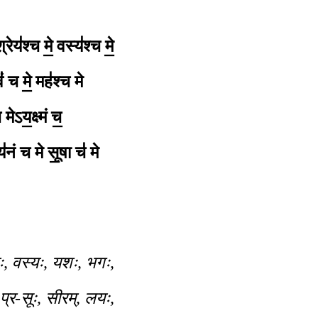
्रेय॑श्च मे॒
वस्य॑श्च मे॒
ं॑ च मे॒ मह॑श्च मे
मेऽय॒क्ष्मं च॒
॑नं च मे सू॒षा च॑ मे
यः, वस्यः, यशः, भगः,
ः, प्र-सूः, सीरम्, लयः,