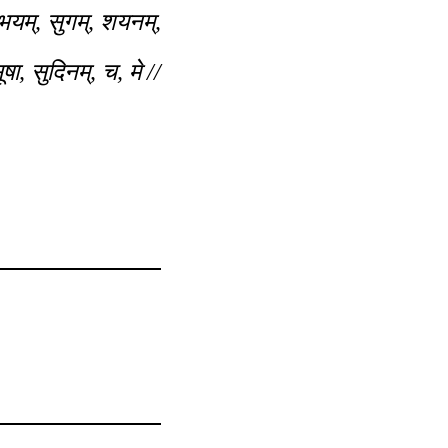
अभयम्, सुगम्, शयनम्,
ूषा, सुदिनम्, च, मे //