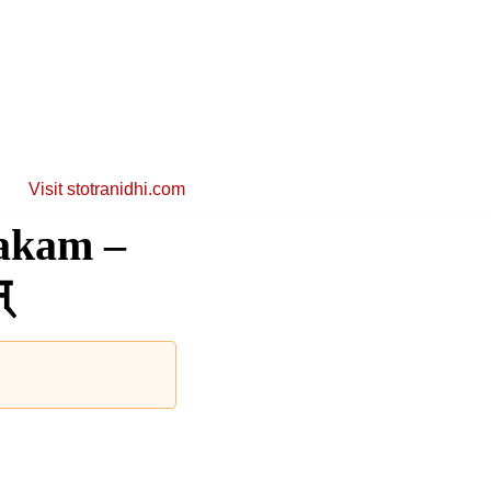
Visit stotranidhi.com
akam –
्