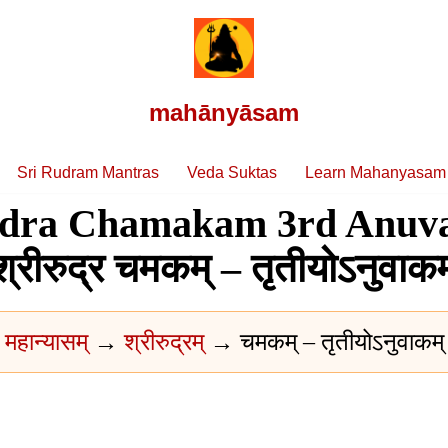
mahānyāsam
Sri Rudram Mantras
Veda Suktas
Learn Mahanyasam
udra Chamakam 3rd Anuv
श्रीरुद्र चमकम् – तृतीयोऽनुवाकम
महान्यासम्
→
श्रीरुद्रम्
→ चमकम् – तृतीयोऽनुवाकम्