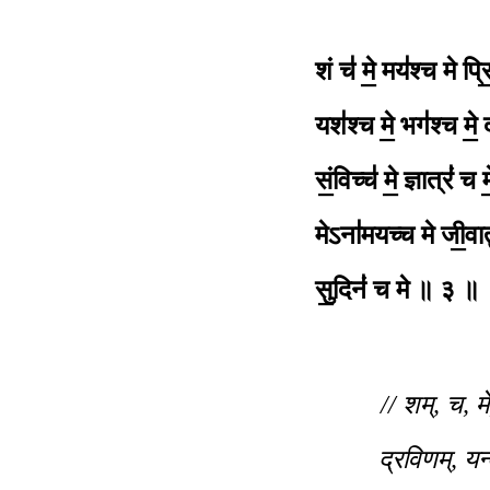
शं च॑ मे॒ मय॑श्च मे प्र
यश॑श्च मे॒ भग॑श्च मे॒ 
सं॒विच्च॑ मे॒ ज्ञात्रं॑ च म
मेऽना॑मयच्च मे जी॒वातु॑
सु॒दिनं॑ च मे ॥ ३ ॥
// शम्, च, म
द्रविणम्, यन्त